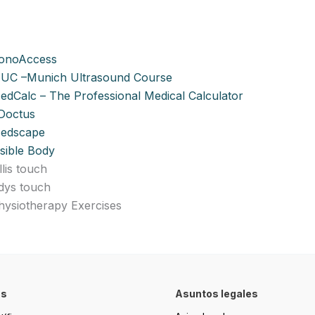
onoAccess
UC –Munich Ultrasound Course
edCalc – The Professional Medical Calculator
 Doctus
edscape
isible Body
llis touch
dys touch
hysiotherapy Exercises
os
Asuntos legales